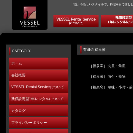
『器』を新しいスタイルで。料理を目で愉し
有田焼 福泉窯
CATEGOLY
ホーム
［福泉窯］ 丸皿・角皿
会社概要
［福泉窯］ 向付・蓋物
VESSEL Rental Serviceについて
［福泉窯］ 珍味・小付・前
残価設定型1年レンタルについて
カタログ
プライバシーポリシー