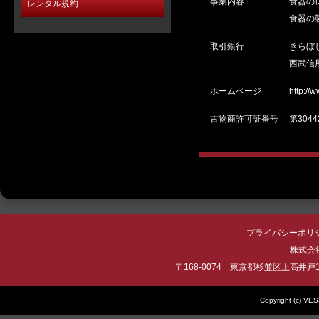
事業内容
食器の
レンタル規約
食器の
取引銀行
きらぼ
西武信
ホームページ
http://
古物商許可証番号
第3044
プライバシーポリ
株式会社 
〒168-0074 東京都杉並区上高井戸1-22-
Copyright (c) VES