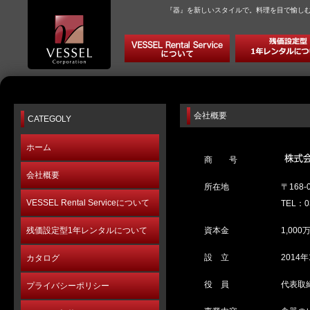
『器』を新しいスタイルで。料理を目で愉し
会社概要
CATEGOLY
ホーム
商 号
会社概要
所在地
〒168
VESSEL Rental Serviceについて
TEL：0
残価設定型1年レンタルについて
資本金
1,000
設 立
2014年
カタログ
役 員
代表取
プライバシーポリシー