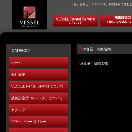
『器』を新しいスタイルで。料理を目で愉し
洋食器 鳴海製陶
CATEGOLY
ホーム
［洋食器］鳴海製陶
会社概要
VESSEL Rental Serviceについて
残価設定型1年レンタルについて
カタログ
プライバシーポリシー